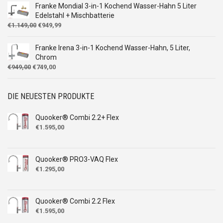
€1.049,00
€849,99.
Franke Mondial 3-in-1 Kochend Wasser-Hahn 5 Liter
Edelstahl + Mischbatterie
Ursprünglicher
Aktueller
€
1.149,00
€
949,99
Preis
Preis
war:
ist:
Franke Irena 3-in-1 Kochend Wasser-Hahn, 5 Liter,
€1.149,00
€949,99.
Chrom
Ursprünglicher
Aktueller
€
949,00
€
749,00
Preis
Preis
war:
ist:
€949,00
€749,00.
DIE NEUESTEN PRODUKTE
Quooker® Combi 2.2+ Flex
€
1.595,00
Quooker® PRO3-VAQ Flex
€
1.295,00
Quooker® Combi 2.2 Flex
€
1.595,00