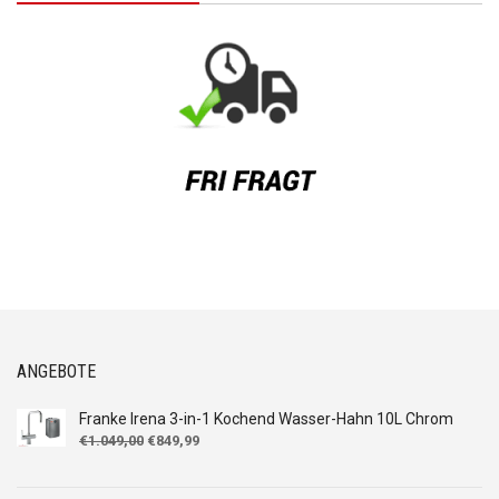
ANGEBOTE
Franke Irena 3-in-1 Kochend Wasser-Hahn 10L Chrom
Ursprünglicher
Aktueller
€
1.049,00
€
849,99
Preis
Preis
war:
ist: