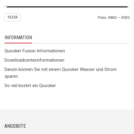
Mi
Ma
FILTER
Preis:
€860
—
€920
Pr
Pr
INFORMATION
Quooker Fusion Informationen
Downloadcenterinformationen
Darum können Sie mit einem Quooker Wasser und Strom
sparen
So viel kostet ein Quooker
ANGEBOTE