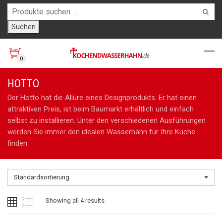
Suchen
0
HOTTO
Der Hotto hat die Allüre eines Designprodukts. Er hat einen
attraktiven Preis, ist beim Baumarkt erhältlich und einfach
selbst zu installieren. Unter den verschiedenen Ausführungen
werden Sie immer den idealen Wasserhahn für Ihre Küche
finden.
Standardsortierung
Showing all 4 results