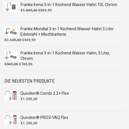
Franke Irena 3-in-1 Kochend Wasser-Hahn 10L Chrom
Ursprünglicher
Aktueller
€
1.049,00
€
849,99
Preis
Preis
war:
ist:
€1.049,00
€849,99.
Franke Mondial 3-in-1 Kochend Wasser-Hahn 5 Liter
Edelstahl + Mischbatterie
Ursprünglicher
Aktueller
€
1.149,00
€
949,99
Preis
Preis
war:
ist:
Franke Irena 3-in-1 Kochend Wasser-Hahn, 5 Liter,
€1.149,00
€949,99.
Chrom
Ursprünglicher
Aktueller
€
949,00
€
749,00
Preis
Preis
war:
ist:
€949,00
€749,00.
DIE NEUESTEN PRODUKTE
Quooker® Combi 2.2+ Flex
€
1.595,00
Quooker® PRO3-VAQ Flex
€
1.295,00