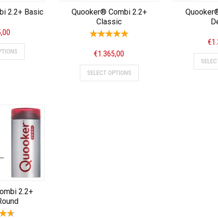
i 2.2+ Basic
Quooker® Combi 2.2+
Quooker®
Classic
D
5,00
€
1
PTIONS
€
1.365,00
SELEC
SELECT OPTIONS
ombi 2.2+
Round