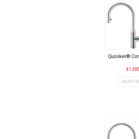
Quooker® Com
€
1.59
SELECT O