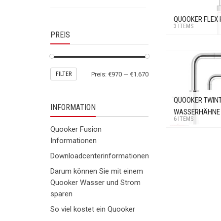
QUOOKER FLEX
3 ITEMS
PREIS
Min.
Max.
FILTER
Preis:
€970
—
€1.670
Preis
Preis
QUOOKER TWIN
INFORMATION
WASSERHÄHNE
6 ITEMS
Quooker Fusion
Informationen
Downloadcenterinformationen
Darum können Sie mit einem
Quooker Wasser und Strom
sparen
So viel kostet ein Quooker