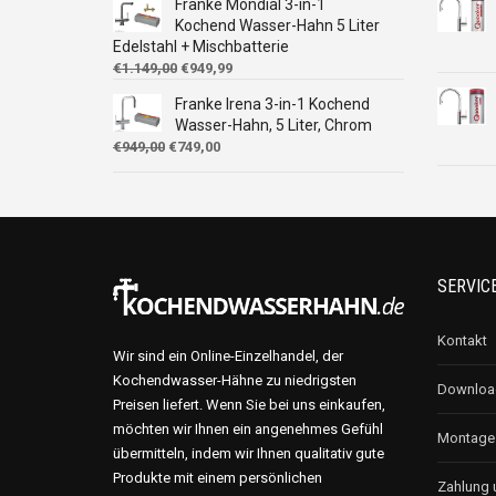
Franke Mondial 3-in-1
€1.049,00
€849,99.
Kochend Wasser-Hahn 5 Liter
Edelstahl + Mischbatterie
Ursprünglicher
Aktueller
€
1.149,00
€
949,99
Preis
Preis
Franke Irena 3-in-1 Kochend
war:
ist:
Wasser-Hahn, 5 Liter, Chrom
€1.149,00
€949,99.
Ursprünglicher
Aktueller
€
949,00
€
749,00
Preis
Preis
war:
ist:
€949,00
€749,00.
SERVIC
Kontakt
Wir sind ein Online-Einzelhandel, der
Kochendwasser-Hähne zu niedrigsten
Download
Preisen liefert. Wenn Sie bei uns einkaufen,
möchten wir Ihnen ein angenehmes Gefühl
Montages
übermitteln, indem wir Ihnen qualitativ gute
Produkte mit einem persönlichen
Zahlung 