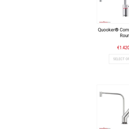
Quooker® Comb
Rou
€
1.42
SELECT O