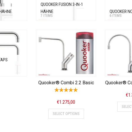
QUOOKER FUSION 3-IN-1
 HÄHNE
HÄHNE
QUOOKER N
7 ITEMS
6 ITEMS
TAPS
Quooker® Combi 2.2 Basic
Quooker® Co
€
1
€
1.275,00
SELEC
SELECT OPTIONS