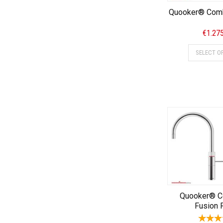
Quooker® Comb
€
1.27
SELECT O
Quooker® C
Fusion 