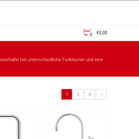
€
0,00
0
asserhahn hat unterschiedliche Funktionen und eine
1
2
3