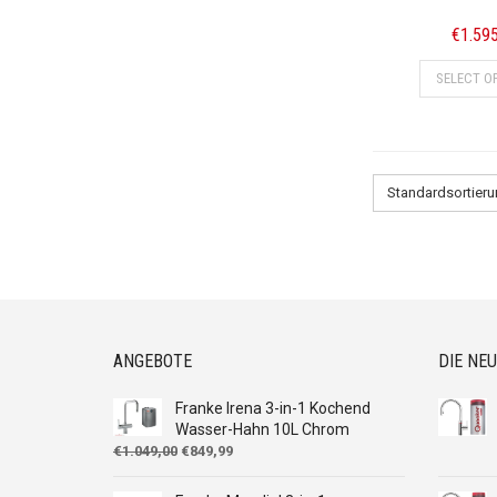
€
1.59
SELECT O
Standardsortier
ANGEBOTE
DIE NE
Franke Irena 3-in-1 Kochend
Wasser-Hahn 10L Chrom
Ursprünglicher
Aktueller
€
1.049,00
€
849,99
Preis
Preis
war:
ist: