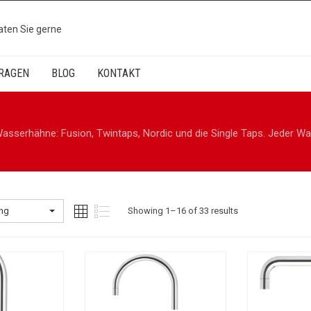
aten Sie gerne
RAGEN
BLOG
KONTAKT
 Wasserhähne: Fusion, Twintaps, Nordic und die Single Taps. Jeder W
ung
Showing 1–16 of 33 results