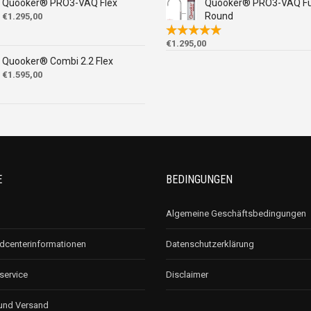
Quooker® PRO3-VAQ Flex
Quooker® PRO3-VAQ Fu
Round
€
1.295,00
€
1.295,00
Quooker® Combi 2.2 Flex
€
1.595,00
E
BEDINGUNGEN
Algemeine Geschäftsbedingungen
centerinformationen
Datenschutzerklärung
ervice
Disclaimer
und Versand