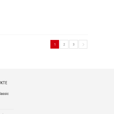
1
2
3
UKTE
assic