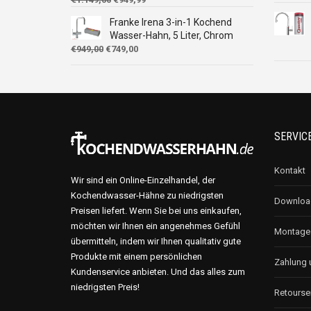
Preis
Preis
Franke Irena 3-in-1 Kochend
war:
ist:
Wasser-Hahn, 5 Liter, Chrom
€1.149,00
€949,99.
Ursprünglicher
Aktueller
€
949,00
€
749,00
Preis
Preis
war:
ist:
€949,00
€749,00.
SERVIC
Kontakt
Wir sind ein Online-Einzelhandel, der
Kochendwasser-Hähne zu niedrigsten
Download
Preisen liefert. Wenn Sie bei uns einkaufen,
möchten wir Ihnen ein angenehmes Gefühl
Montages
übermitteln, indem wir Ihnen qualitativ gute
Produkte mit einem persönlichen
Zahlung 
Kundenservice anbieten. Und das alles zum
niedrigsten Preis!
Retours