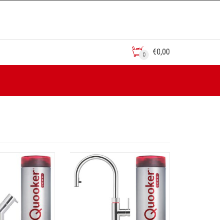
€
0,00
0