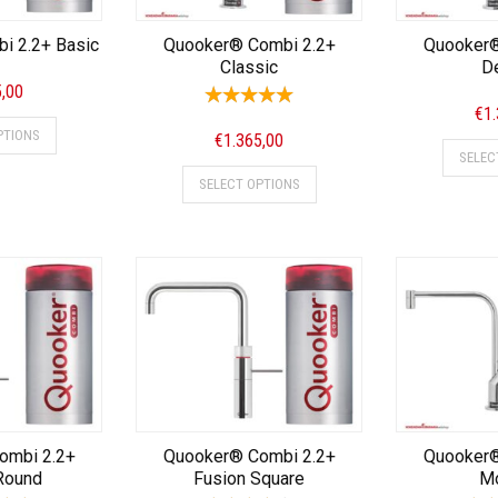
i 2.2+ Basic
Quooker® Combi 2.2+
Quooker®
Classic
D
5,00
€
1
PTIONS
€
1.365,00
SELEC
SELECT OPTIONS
ombi 2.2+
Quooker® Combi 2.2+
Quooker®
Round
Fusion Square
M