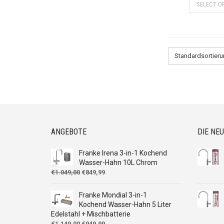
SELECT O
Standardsortier
ANGEBOTE
DIE NE
Franke Irena 3-in-1 Kochend
Wasser-Hahn 10L Chrom
Ursprünglicher
Aktueller
€
1.049,00
€
849,99
Preis
Preis
war:
ist:
Franke Mondial 3-in-1
€1.049,00
€849,99.
Kochend Wasser-Hahn 5 Liter
Edelstahl + Mischbatterie
Ursprünglicher
Aktueller
€
1.149,00
€
949,99