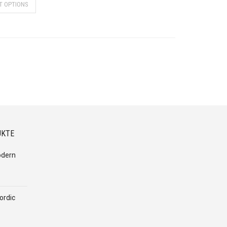
T OPTIONS
UKTE
odern
ordic