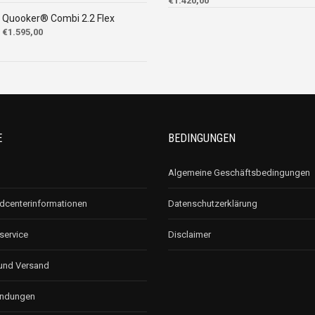
€
1.420,00
Quooker® Combi 2.2 Flex
€
1.595,00
E
BEDINGUNGEN
Algemeine Geschäftsbedingungen
centerinformationen
Datenschutzerklärung
ervice
Disclaimer
und Versand
endungen